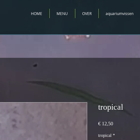
HOME
MENU
OVER
aquariumvissen
tropical
Prijs
€ 12,50
tropical
*