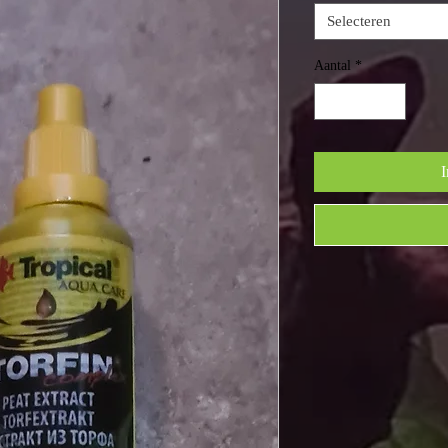
Selecteren
Aantal
*
I