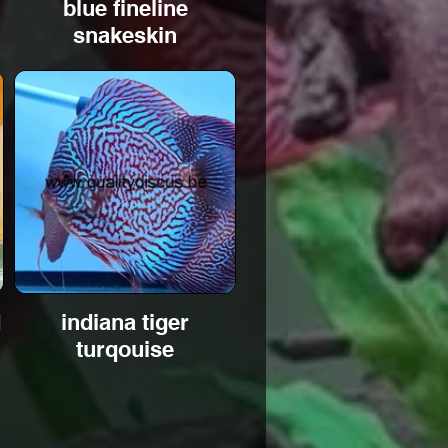
blue fineline
snakeskin
d
indiana tiger
turqouise