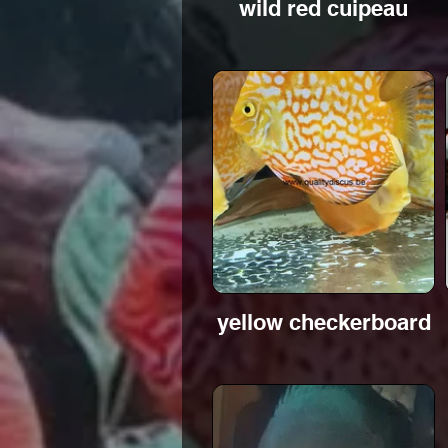
wild red cuipeau
yellow checkerboard