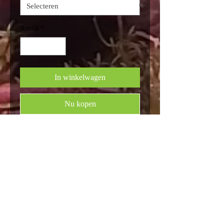
Aantal
*
In winkelwagen
Nu kopen
osmose cartridge, sleutels,
magneetventiel, connector,
adapterboosterpomp,
Privacybeleid
Algemene voorwaarden