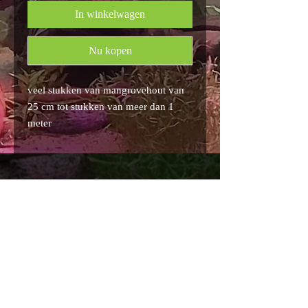
In winkelwagen
Nu kopen
veel stukken van mangrovehout van
25 cm tot stukken van meer dan 1
meter
Privacybeleid
Algemene voorwaarden
FAQ
© 2022 Quality Discus