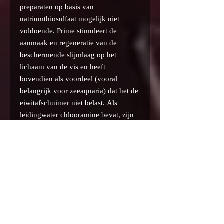
preparaten op basis van
natriumthiosulfaat mogelijk niet
voldoende. Prime stimuleert de
aanmaak en regeneratie van de
beschermende slijmlaag op het
lichaam van de vis en heeft
bovendien als voordeel (vooral
belangrijk voor zeeaquaria) dat het de
eiwitafschuimer niet belast. Als
leidingwater chlooramine bevat, zijn
klassieke preparaten op basis van
natriumthiosulfaat mogelijk niet
voldoende. Prime stimuleert de
aanmaak en regeneratie van de
beschermende slijmlaag op het
lichaam van de vis en heeft
bovendien als voordeel (vooral
belangrijk voor zeeaquaria) dat het de
eiwitafschuimer niet belast. Als