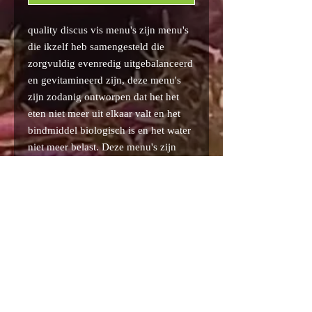
quality discus vis menu's zijn menu's
die ikzelf heb samengesteld die
zorgvuldig evenredig uitgebalanceerd
en gevitamineerd zijn, deze menu's
zijn zodanig ontworpen dat het het
eten niet meer uit elkaar valt en het
bindmiddel biologisch is en het water
niet meer belast. Deze menu's zijn
zodanig vervaardigd dat het 100 %
eten is en niets van water bevat. Deze
plakketten zijn vacuum verpakt in
platen van 250 gr.
Privacy Policy
Terms and Conditions