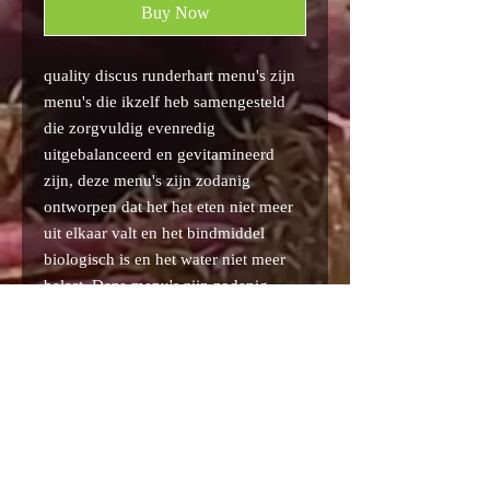
Buy Now
quality discus runderhart menu's zijn
menu's die ikzelf heb samengesteld
die zorgvuldig evenredig
uitgebalanceerd en gevitamineerd
zijn, deze menu's zijn zodanig
ontworpen dat het het eten niet meer
uit elkaar valt en het bindmiddel
biologisch is en het water niet meer
belast. Deze menu's zijn zodanig
vervaardigd dat het 100 % eten is en
niets van water bevat. Deze
plakketten zijn vacuum verpakt in
platen van 250 gr.
Privacy Policy