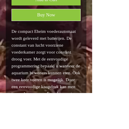
Buy Now
De compact Eheim voederautomaat
wordt geleverd met batterijen. De
constant van lucht voorziene
voederkamer zorgt voor constant
droog voer. Met de eenvoudige
programmering bepaald u wanneer de
aquarium bewoners kunnen eten. Ook
twee keer voeren is mogelijk. Door
een eenvoudige knopdruk kan men
tussendoor voeren. Een alarmsysteem
geeft tijdig aan wanneer de batterijen
beginnen te minderen. De
bedieningsknoppen zijn nu tegen
spatwater beschermd. Inhoud ca 100
ml.