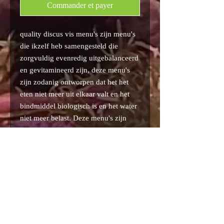
Commander et payer
quality discus vis menu's zijn menu's
die ikzelf heb samengesteld die
zorgvuldig evenredig uitgebalanceerd
en gevitamineerd zijn, deze menu's
zijn zodanig ontworpen dat het het
eten niet meer uit elkaar valt en het
bindmiddel biologisch is en het water
niet meer belast. Deze menu's zijn
zodanig vervaardigd dat het 100 %
eten is en niets van water bevat. Deze
plakketten zijn vacuum verpakt in
platen van 250 gr.
Politique de confidentialité