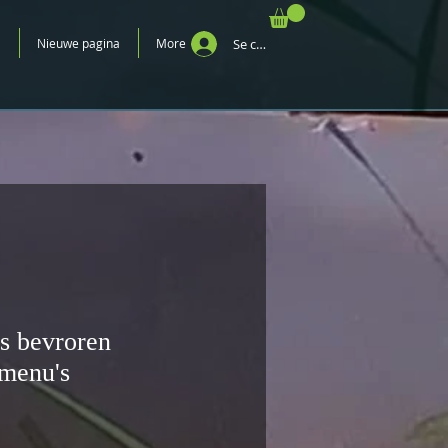
E
Nieuwe pagina
More
Se connecter
us bevroren
 menu's