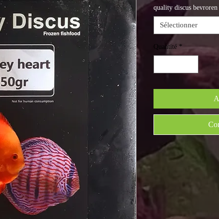
quality discus bevroren
Sélectionner
Quantité
*
A
Com