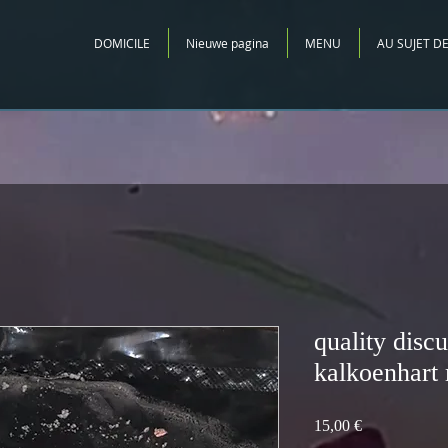
DOMICILE
Nieuwe pagina
MENU
AU SUJET D
quality disc
kalkoenhart
Prix
15,00 €