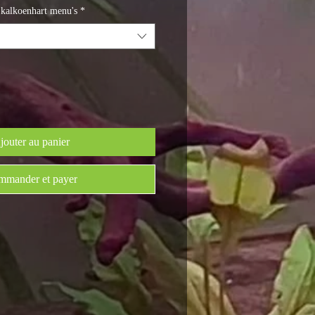
 kalkoenhart menu's
*
jouter au panier
mander et payer