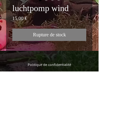
luchtpomp wind
Prix
15,00 €
Rupture de stock
Politique de confidentialité
Termes et conditions
FAQ
© 2022 Qualité Discus
Route de sable 24
B-8000 Bruges (Saint-Pierre)
Téléphone : +32(0)50/734127
Portable :
+32(0)474/309046