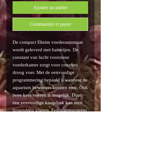
Ajouter au panier
Commander et payer
De compact Eheim voederautomaat
wordt geleverd met batterijen. De
constant van lucht voorziene
voederkamer zorgt voor constant
droog voer. Met de eenvoudige
programmering bepaald u wanneer de
aquarium bewoners kunnen eten. Ook
twee keer voeren is mogelijk. Door
een eenvoudige knopdruk kan men
tussendoor voeren. Een alarmsysteem
geeft tijdig aan wanneer de batterijen
beginnen te minderen. De
bedieningsknoppen zijn nu tegen
spatwater beschermd. Inhoud ca 100