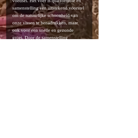
voedsel. Het voer is qua formule en
samenstelling een uitstekend voorstel
om de natuurlijke schoonheid van
onze vissen te benadrukken, maar
ook voor een snelle en gezonde
groei. Door de samenstelling
ondersteunt het mengsel het
voortplantingsprogramma.
Datenschutz-Bestimmungen
Geschäftsbedingungen
FAQ
© 2022 Qualität Discus
Sandweg 24
B-8000 Brügge (Sankt Peter)