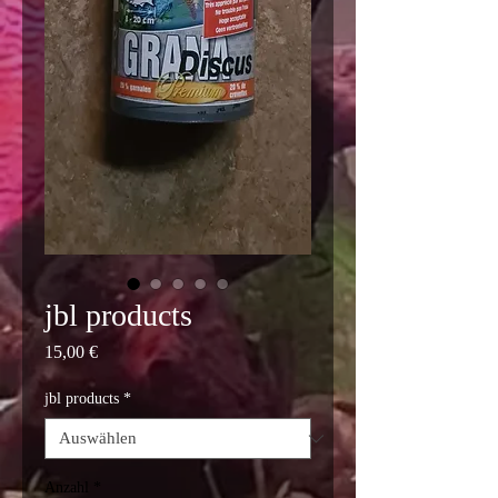
jbl products
Preis
15,00 €
jbl products
*
Anzahl
*