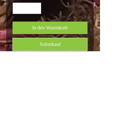
In den Warenkorb
Sofortkauf
jbl biotopol, jbl ferropol, jbl granulate,
jbl acclimol, jbl pro clean
Datenschutz-Bestimmungen
Geschäftsbedingungen
FAQ