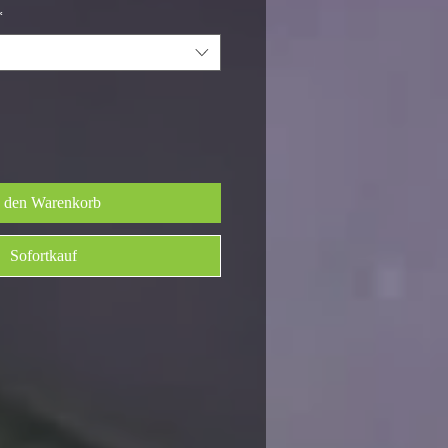
*
n den Warenkorb
Sofortkauf