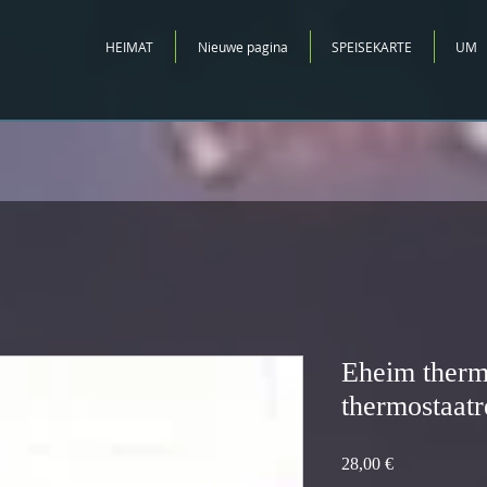
HEIMAT
Nieuwe pagina
SPEISEKARTE
UM
Eheim therm
thermostaatr
Preis
28,00 €